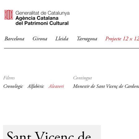
Barcelona
Girona
Lleida
Tarragona
Projecte 12 x 1
Filtres
Contingut
Cronològic
Alfabètic
Aleatori
Monestir de Sant Vicenç de Cardon
2013
Sant Vicenç de